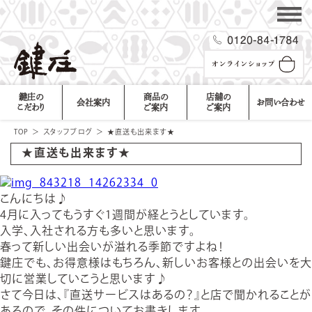
鍵庄の
商品の
店舗の
会社案内
お問い合わせ
こだわり
ご案内
ご案内
TOP
＞
スタッフブログ
＞
★直送も出来ます★
★直送も出来ます★
こんにちは♪
4月に入ってもうすぐ1週間が経とうとしています。
入学、入社される方も多いと思います。
春って新しい出会いが溢れる季節ですよね！
鍵庄でも、お得意様はもちろん、新しいお客様との出会いを大
切に営業していこうと思います♪
さて今日は、『直送サービスはあるの？』と店で聞かれることが
あるので、その件についてお書きします。